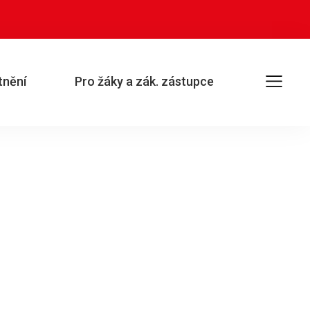
Otevřít
tnění
Pro žáky a zák. zástupce
hlavní
menu