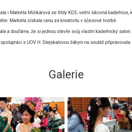
a i Markéta Mižikárová ze třídy KD3, velmi šikovná kadeřnice, k
ětin. Markéta získala cenu za kreativitu v účesové tvorbě.
ála a doufáme, že si jednou otevře svůj vlastní kadeřnický salon.
 spolupráci s UOV H. Stejskalovou žákyni na soutěž připravovala.
Galerie