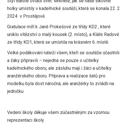
Styl Barbie ovládl svět. Mrkněte, jak se naše šikovné
holky umístily v kadeřnické soutěži, která se konala 22. 2.
2024 v Prostějově.
Gratulace míří k Janě Prokešové ze třídy KD2 , které
uniklo vítězství o malý kousek (2. místo), a Kláře Radové
ze třídy KD1, která se umístila na krásném 6. místě.
Velké poděkování náleží všem, kteří se soutěže účastnili
a žáky připravili – nejedná se pouze o učitelky
kadeřnického oboru, ale zásluhu mají i žáci a učitelky
aranžérského oboru. Příprava a realizace šatů pro
modelku byla dost náročná, ale aranžérky to zvládli na
jedničku.
Vedení školy děkuje všem zúčastněným za vzornou
reprezentaci školy.