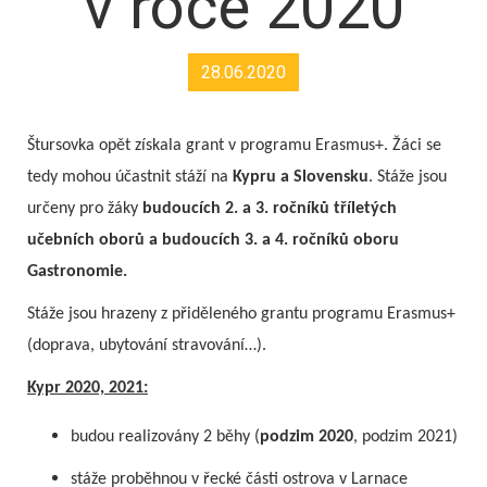
v roce 2020
28.06.2020
Štursovka opět získala grant v programu Erasmus+. Žáci se
tedy mohou účastnit stáží na
Kypru a Slovensku
. Stáže jsou
určeny pro žáky
budoucích 2. a 3. ročníků tříletých
učebních oborů a budoucích 3. a 4. ročníků oboru
Gastronomie.
Stáže jsou hrazeny z přiděleného grantu programu Erasmus+
(doprava, ubytování stravování…).
Kypr 2020, 2021:
budou realizovány 2 běhy (
podzim 2020
, podzim 2021)
stáže proběhnou v řecké části ostrova v Larnace