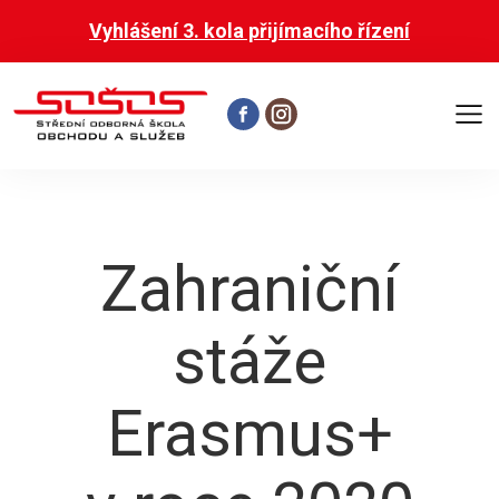
Vyhlášení 3. kola přijímacího řízení
Otevř
hlavní
menu
Zahraniční
stáže
Erasmus+