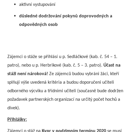
aktivní vystupování
důsledné dodržování pokynů doprovodných a
odpovědných osob
Zájemci o stáže se přihlásí u p. Sedláčkové (kab. č. 54 – 1.
patro), nebo u p. Herbrikové (kab. č. 5 – 3. patro).
Účast na
stáži není nároková!
Ze zájemců budou vybráni žáci, kteří
splňují výše uvedená kritéria a budou doporučeni učiteli
odborného výcviku a třídními učiteli (současně bude dodržen
požadavek partnerských organizací na určitý počet hochů a
dívek).
Přihlášky:
Zájemci o stáž na
Kypr v podzimním termínu 2020
se musí