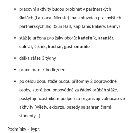
pracovní aktivity budou probíhat v partnerských
školách (Larnaca, Nicosie), na smluvních pracovištích
partnerských škol (Sun Hall, Kapitanis Bakery, Lenny)
stáž je určena pro žáky oborů:
kadeřník, aranžér,
cukrář, číšník, kuchař, gastronomie
délka stáže 3 týdny
praxe max. 7 hodin/den
po celou dobu stáže budou přítomny 2 doprovodné
osoby, které jsou odpovědné za řádný průběh stáže,
poskytují účastníkům podporu a organizují volnočasové
aktivity (výlety, exkurze, besedy se zahraničními
studenty…)
Podmínky – Kypr: