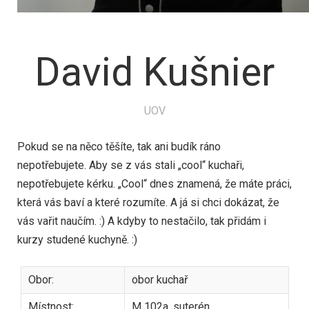
David Kušnier
UOV
Pokud se na něco těšíte, tak ani budík ráno
nepotřebujete. Aby se z vás stali „cool“ kuchaři,
nepotřebujete kérku. „Cool“ dnes znamená, že máte práci,
která vás baví a které rozumíte. A já si chci dokázat, že
vás vařit naučím. :) A kdyby to nestačilo, tak přidám i
kurzy studené kuchyně. :)
Obor:
obor kuchař
Místnost:
M 102a, suterén