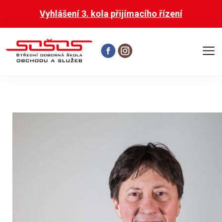
Vyhlášení 3. kola přijímacího řízení
Otevř
hlavní
menu