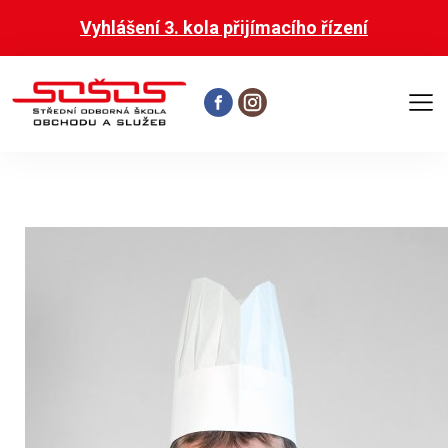
Vyhlášení 3. kola přijímacího řízení
Otevř
hlavní
menu