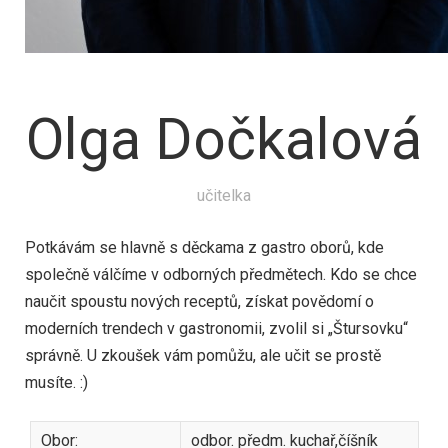
Olga Dočkalová
učitelka
Potkávám se hlavně s děckama z gastro oborů, kde
společně válčíme v odborných předmětech. Kdo se chce
naučit spoustu nových receptů, získat povědomí o
moderních trendech v gastronomii, zvolil si „Štursovku“
správně. U zkoušek vám pomůžu, ale učit se prostě
musíte. :)
Obor:
odbor. předm. kuchař,číšník