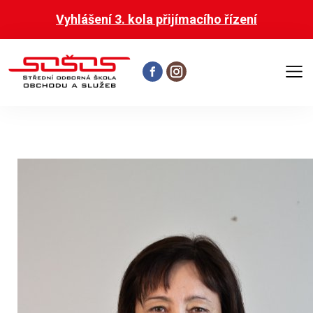
Vyhlášení 3. kola přijímacího řízení
Otevř
hlavní
menu